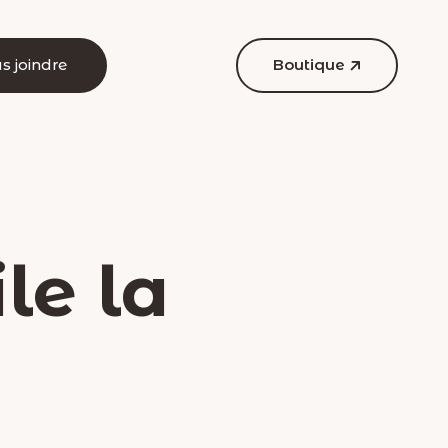
s joindre
Boutique
le la