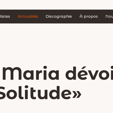
tistes
Actualités
Discographie
À propos
Nou
 Maria dévoi
Solitude»