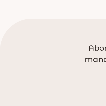
Abon
manqu