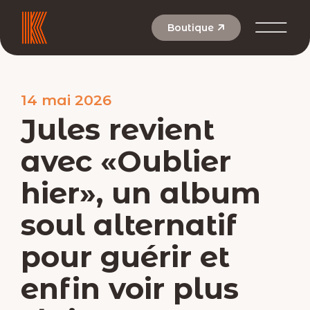
Aller
au
Boutique
contenu
14 mai 2026
Jules revient
avec «Oublier
hier», un album
soul alternatif
pour guérir et
enfin voir plus