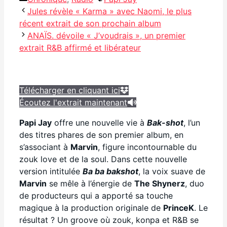
Jules révèle « Karma » avec Naomi, le plus
récent extrait de son prochain album
ANAÏS. dévoile « J’voudrais », un premier
extrait R&B affirmé et libérateur
Facebook
Télécharger en cliquant ici
Partager
Écoutez l'extrait maintenant
Papi Jay
offre une nouvelle vie à
Bak-shot
, l’un
des titres phares de son premier album, en
s’associant à
Marvin
, figure incontournable du
zouk love et de la soul. Dans cette nouvelle
version intitulée
Ba ba bakshot
, la voix suave de
Marvin
se mêle à l’énergie de
The Shynerz
, duo
de producteurs qui a apporté sa touche
magique à la production originale de
PrinceK
. Le
résultat ? Un groove où zouk, konpa et R&B se