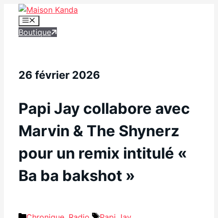
Aller
au
Menu
Boutique
contenu
26 février 2026
Papi Jay collabore avec
Marvin & The Shynerz
pour un remix intitulé «
Ba ba bakshot »
Catégories
Étiquettes
Chronique
,
Radio
Papi Jay